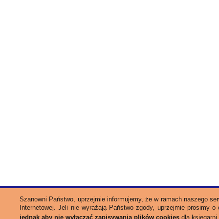
Szanowni Państwo, uprzejmie informujemy, że w ramach naszego se
Internetowej. Jeli nie wyrażają Państwo zgody, uprzejmie prosimy 
jednak aby nie wyłączać zapisywania plików cookies
dla księgarni